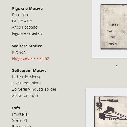
Figurale Motive
Rote Akte
Graue Akte
Altes Postcafé
Figurale Arbeiten
Weitere Motive
Kirchen
Flugobjekte - Plan 52
1
Zollverein-Motive
Industrie-Motive
Zollverein-Bilder
Zollverein-Industriebilder
Zollverein-Turm
Info
Im Atelier
Standort
Biographie