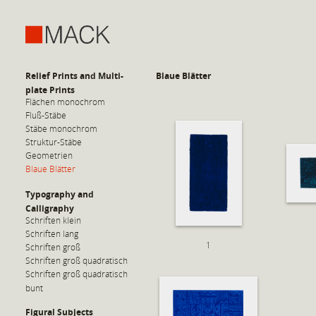
Relief Prints and Multi-
Blaue Blätter
plate Prints
Flächen monochrom
Fluß-Stäbe
Stäbe monochrom
Struktur-Stäbe
Geometrien
Blaue Blätter
Typography and
Calligraphy
Schriften klein
Schriften lang
1
Schriften groß
Schriften groß quadratisch
Schriften groß quadratisch
bunt
Figural Subjects